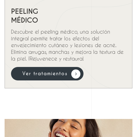
PEELING
MÉDICO
Descubre el peeling médico, una solución
integral permite tratar los efectos del
envejecimiento cutáneo y lesiones de acné.
Elimina arrugas, manchas y mejora la textura de
la piel. ¡Rejuvenece y restaura!
V
e
r
t
r
a
t
a
m
i
e
n
t
o
s