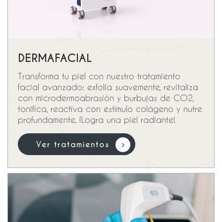
DERMAFACIAL
Transforma tu piel con nuestro tratamiento
facial avanzado: exfolia suavemente, revitaliza
con microdermoabrasión y burbujas de CO2,
tonifica, reactiva con estímulo colágeno y nutre
profundamente. ¡Logra una piel radiante!
V
e
r
t
r
a
t
a
m
i
e
n
t
o
s