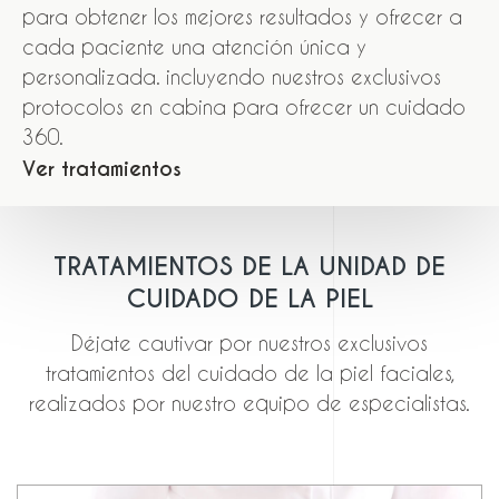
para obtener los mejores resultados y ofrecer a
cada paciente una atención única y
personalizada. incluyendo nuestros exclusivos
protocolos en cabina para ofrecer un cuidado
360.
V
e
r
t
r
a
t
a
m
i
e
n
t
o
s
TRATAMIENTOS
DE
LA
UNIDAD
DE
CUIDADO
DE
LA
PIEL
Déjate cautivar por nuestros exclusivos
tratamientos del cuidado de la piel faciales,
realizados por nuestro equipo de especialistas.