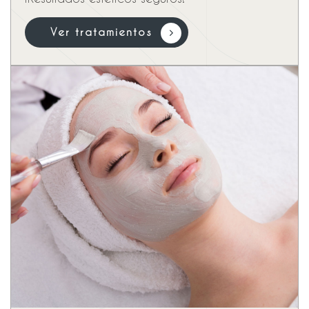
V
e
r
t
r
a
t
a
m
i
e
n
t
o
s