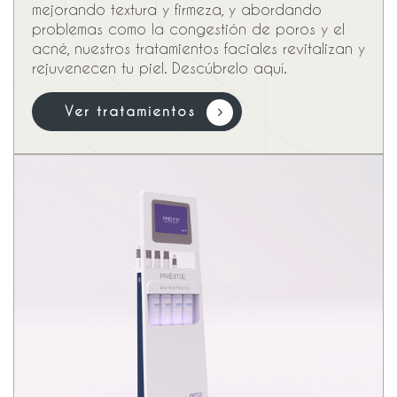
mejorando textura y firmeza, y abordando
problemas como la congestión de poros y el
acné, nuestros tratamientos faciales revitalizan y
rejuvenecen tu piel. Descúbrelo aquí.
V
e
r
t
r
a
t
a
m
i
e
n
t
o
s