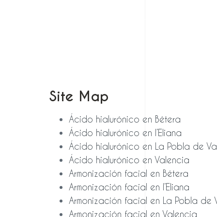
estettia.com
L: 15:30-20:00H, M-V: 10:00-20:00H, S-D: CERRADO
H
Type and hit enter
Site Map
Ácido hialurónico en Bétera
Ácido hialurónico en l’Eliana
Ácido hialurónico en La Pobla de Va
Ácido hialurónico en Valencia
Armonización facial en Bétera
Armonización facial en l’Eliana
Armonización facial en La Pobla de 
Armonización facial en Valencia