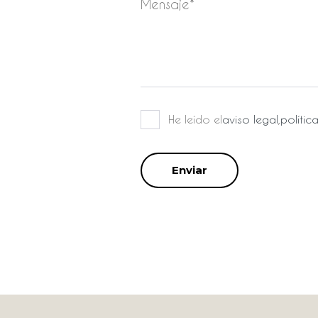
He leído el
aviso legal
,
polític