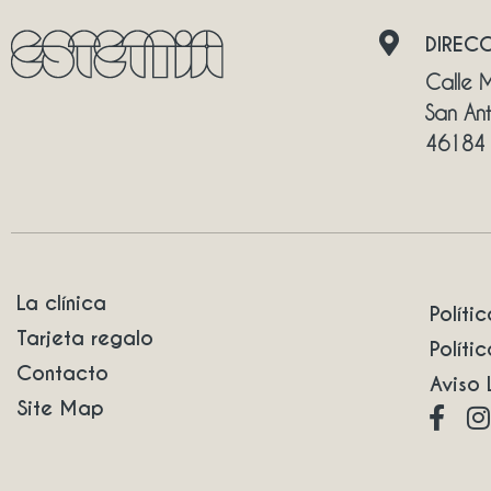
DIRECC
Calle M
San An
46184 
La clínica
Políti
Tarjeta regalo
Políti
Contacto
Aviso 
Site Map